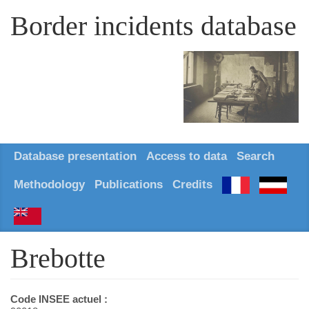
Border incidents database
Database presentation
Access to data
Search
Methodology
Publications
Credits
Brebotte
Code INSEE actuel :