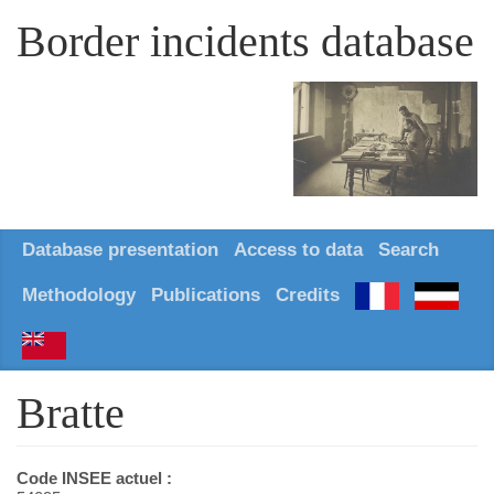
Border incidents database
Database presentation
Access to data
Search
Methodology
Publications
Credits
Bratte
Code INSEE actuel :