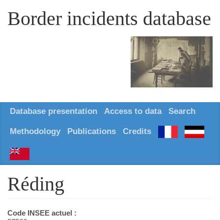
Border incidents database
Database presentation
Access to data
Search
Methodology
Publications
Credits
Réding
Code INSEE actuel :