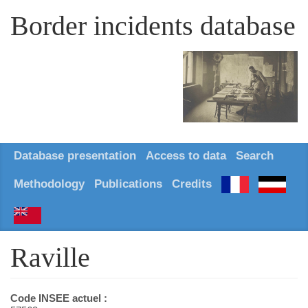
Border incidents database
Database presentation
Access to data
Search
Methodology
Publications
Credits
Raville
Code INSEE actuel :