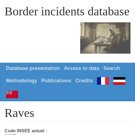
Border incidents database
Database presentation
Access to data
Search
Methodology
Publications
Credits
Raves
Code INSEE actuel :