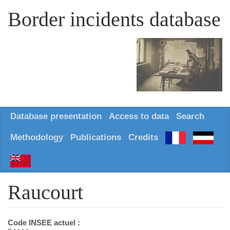
Border incidents database
Database presentation
Access to data
Search
Methodology
Publications
Credits
Raucourt
Code INSEE actuel :