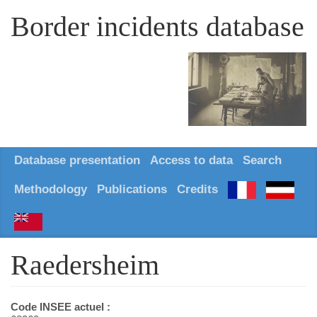
Border incidents database
Database presentation
Access to data
Search
Methodology
Publications
Credits
Raedersheim
Code INSEE actuel :