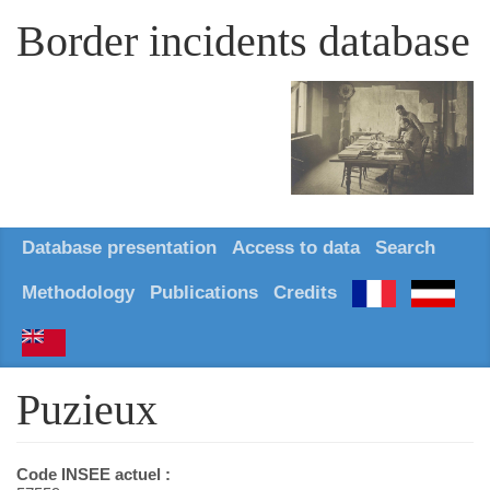
Border incidents database
Database presentation
Access to data
Search
Methodology
Publications
Credits
Puzieux
Code INSEE actuel :