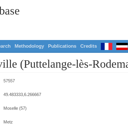
abase
earch
Methodology
Publications
Credits
ville (Puttelange-lès-Rodem
57557
49.483333,6.266667
Moselle (57)
Metz