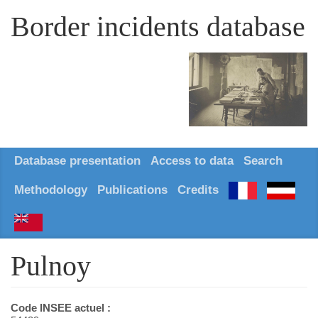
Border incidents database
Database presentation
Access to data
Search
Methodology
Publications
Credits
Pulnoy
Code INSEE actuel :