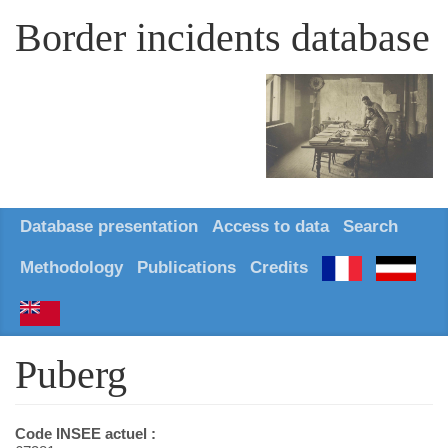
Border incidents database
Database presentation
Access to data
Search
Methodology
Publications
Credits
Puberg
Code INSEE actuel :