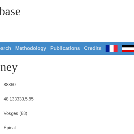
abase
earch
Methodology
Publications
Credits
rney
88360
48.133333,5.95
Vosges (88)
Épinal