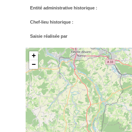
Entité administrative historique :
Chef-lieu historique :
Saisie réalisée par
+
−