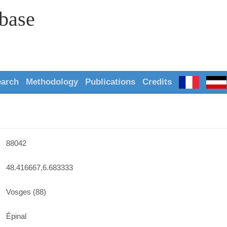
abase
earch
Methodology
Publications
Credits
88042
48.416667,6.683333
Vosges (88)
Épinal