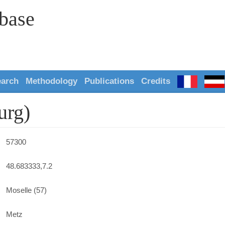
abase
earch
Methodology
Publications
Credits
urg)
57300
48.683333,7.2
Moselle (57)
Metz