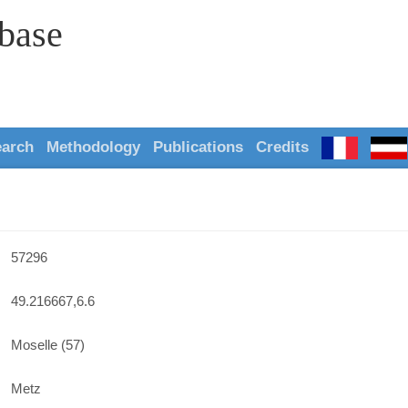
abase
earch
Methodology
Publications
Credits
57296
49.216667,6.6
Moselle (57)
Metz