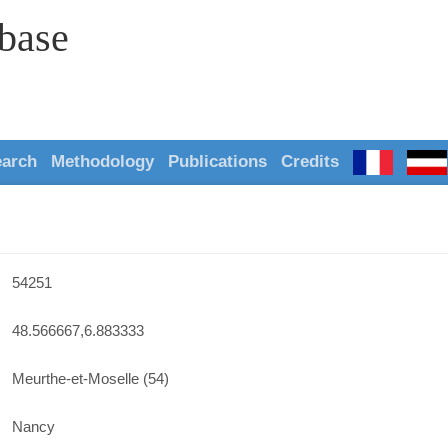
abase
earch
Methodology
Publications
Credits
54251
48.566667,6.883333
Meurthe-et-Moselle (54)
Nancy