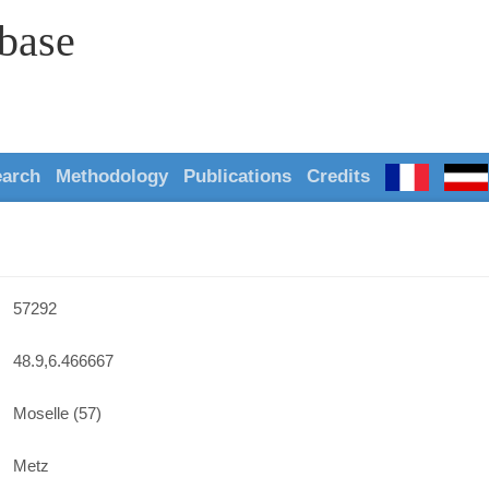
abase
earch
Methodology
Publications
Credits
57292
48.9,6.466667
Moselle (57)
Metz