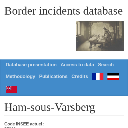
Border incidents database
Database presentation
Access to data
Search
Methodology
Publications
Credits
Ham-sous-Varsberg
Code INSEE actuel :