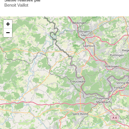
Benoit Vaillot
+
−