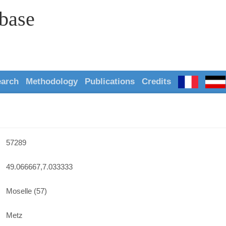
abase
earch
Methodology
Publications
Credits
57289
49.066667,7.033333
Moselle (57)
Metz