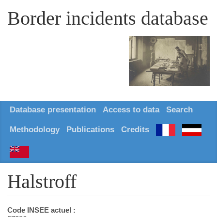
Border incidents database
Database presentation
Access to data
Search
Methodology
Publications
Credits
Halstroff
Code INSEE actuel :