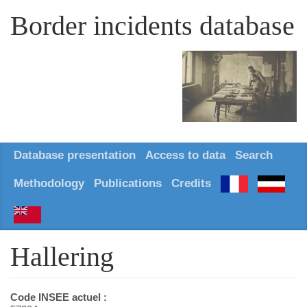
Border incidents database
Database presentation
Access to data
Search
Methodology
Publications
Credits
Hallering
Code INSEE actuel :