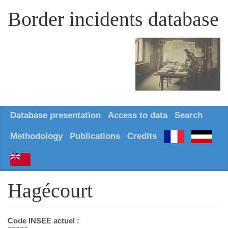
Border incidents database
Database presentation
Access to data
Search
Methodology
Publications
Credits
Hagécourt
Code INSEE actuel :