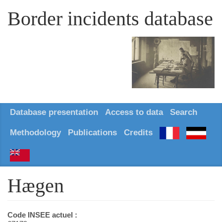
Border incidents database
Database presentation
Access to data
Search
Methodology
Publications
Credits
Hægen
Code INSEE actuel :