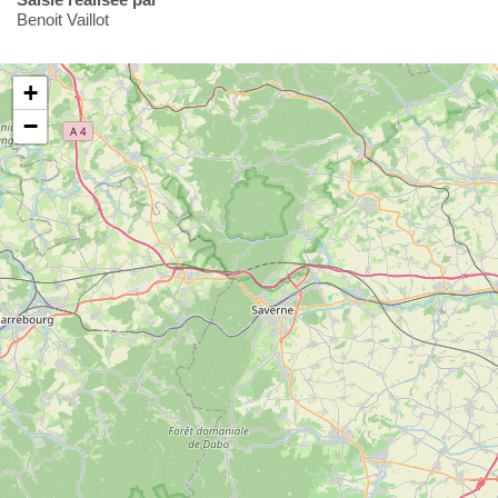
Benoit Vaillot
+
−