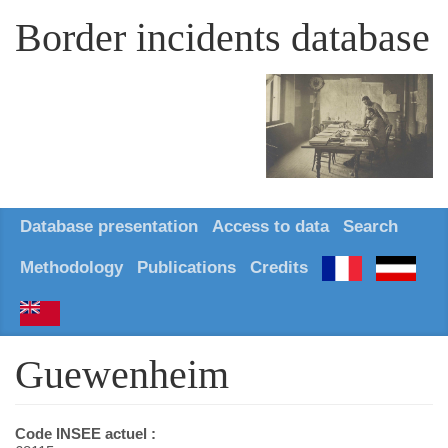
Border incidents database
Database presentation
Access to data
Search
Methodology
Publications
Credits
Guewenheim
Code INSEE actuel :