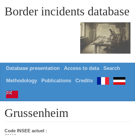
Border incidents database
Database presentation
Access to data
Search
Methodology
Publications
Credits
Grussenheim
Code INSEE actuel :