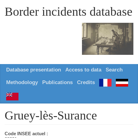
Border incidents database
Database presentation
Access to data
Search
Methodology
Publications
Credits
Gruey-lès-Surance
Code INSEE actuel :