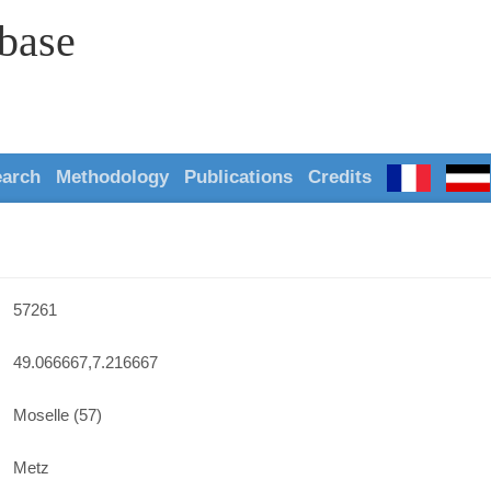
abase
earch
Methodology
Publications
Credits
57261
49.066667,7.216667
Moselle (57)
Metz