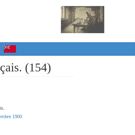
nçais. (154)
is.
ptembre 1900