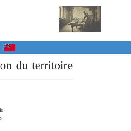
on du territoire
is.
02