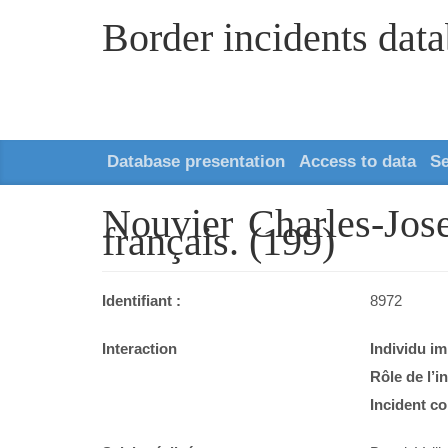
Border incidents dat
Database presentation
Access to data
S
Nouvier Charles-Jose
français. (199)
Identifiant :
8972
Interaction
Individu im
Rôle de l’i
Incident co