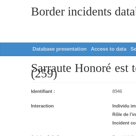
Border incidents dat
Database presentation
Access to data
S
Sarraute Honoré est t
(259)
Identifiant :
8946
Interaction
Individu im
Rôle de l’i
Incident co