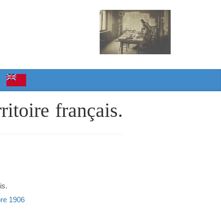
itoire français.
is.
obre 1906