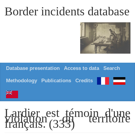
Border incidents database
Database presentation
Access to data
Search
Methodology
Publications
Credits
Lardier est témoin d'une
violation du territoire
français. (333)