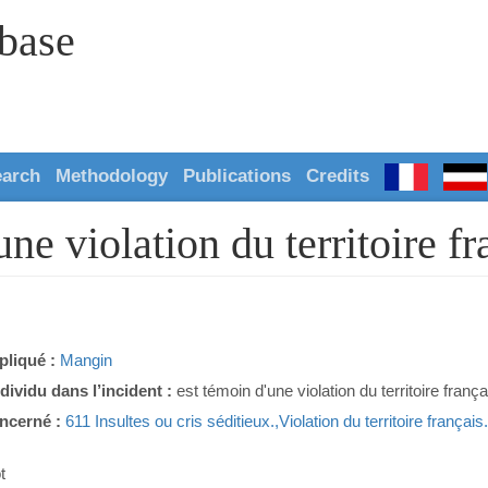
abase
earch
Methodology
Publications
Credits
e violation du territoire fr
pliqué :
Mangin
ndividu dans l’incident :
est témoin d'une violation du territoire frança
ncerné :
611 Insultes ou cris séditieux.,Violation du territoire françai
t