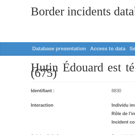
Border incidents dat
Database presentation
Access to data
S
Hutin Édouard est tém
(675)
Identifiant :
8830
Interaction
Individu im
Rôle de l’i
Incident co