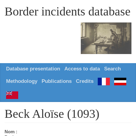
Border incidents database
Database presentation
Access to data
Search
Methodology
Publications
Credits
Beck Aloïse (1093)
Nom :