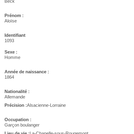
Beck
Prénom :
Aloïse
Identifiant
1093
Sexe :
Homme
Année de naissance :
1864
Nationalité :
Allemande
Précision :
Alsacienne-Lorraine
Occupation :
Garçon boulanger
Lieu de vie :
La-Chapelle-sous-Rougemont