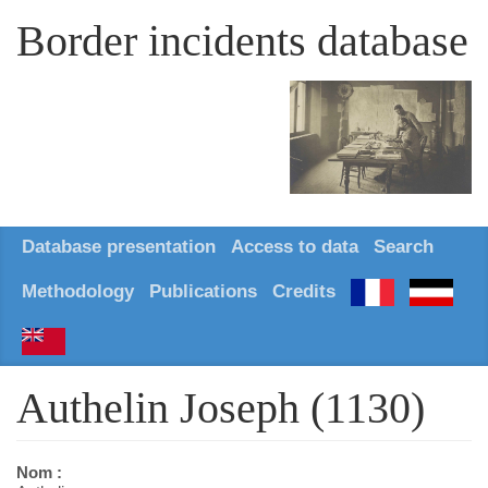
Border incidents database
Database presentation
Access to data
Search
Methodology
Publications
Credits
Authelin Joseph (1130)
Nom :