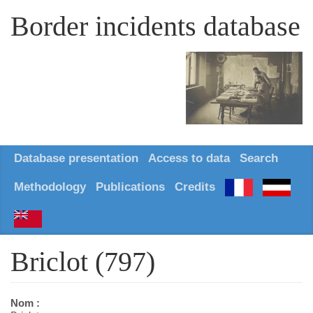
Border incidents database
Database presentation
Access to data
Search
Methodology
Publications
Credits
Briclot (797)
Nom :