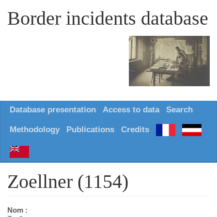
Border incidents database
Database presentation
Access to data
Search
Methodology
Publications
Credits
Zoellner (1154)
Nom :