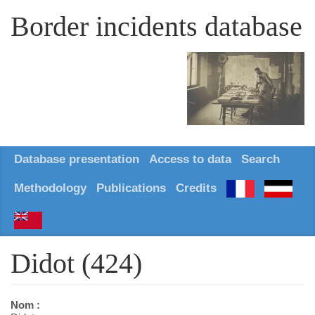
Border incidents database
Database presentation
Access to data
Search
Methodology
Publications
Credits
Didot (424)
Nom :