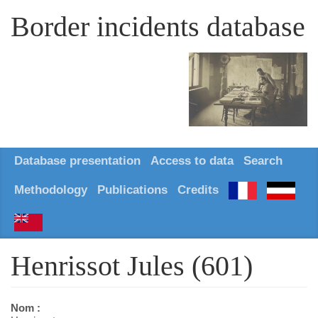
Border incidents database
Database presentation
Access to data
Search
Methodology
Publications
Credits
Henrissot Jules (601)
Nom :