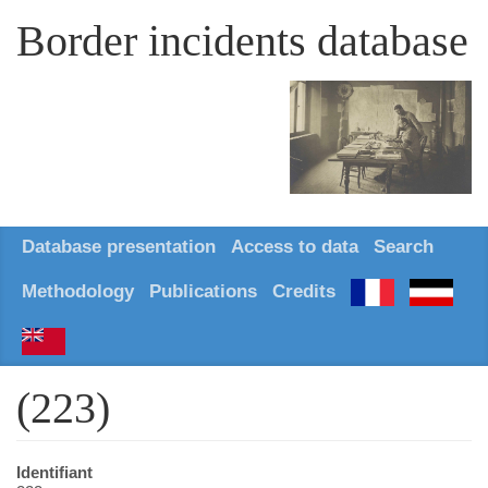
Border incidents database
Database presentation
Access to data
Search
Methodology
Publications
Credits
(223)
Identifiant