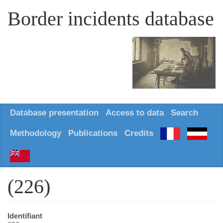
Border incidents database
Database presentation
Access to data
Search
Methodology
Publications
Credits
(226)
Identifiant