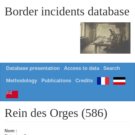
Border incidents database
Database presentation
Access to data
Search
Methodology
Publications
Credits
Rein des Orges (586)
Nom :