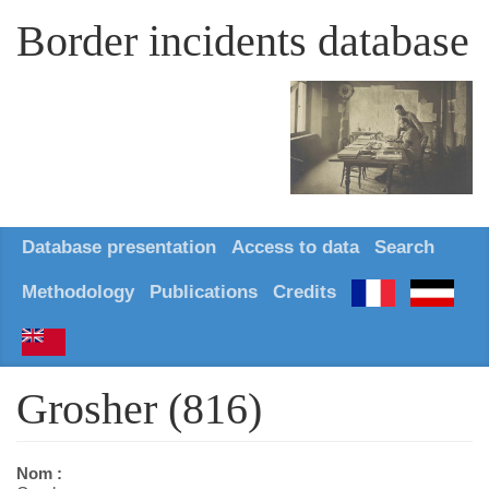
Border incidents database
Database presentation
Access to data
Search
Methodology
Publications
Credits
Grosher (816)
Nom :