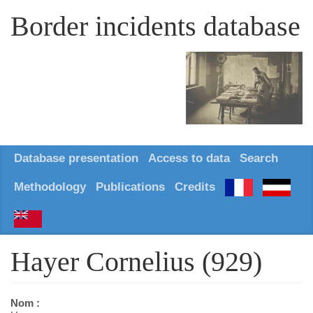
Border incidents database
Database presentation
Access to data
Search
Methodology
Publications
Credits
Hayer Cornelius (929)
Nom :