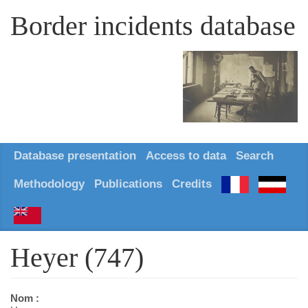
Border incidents database
Database presentation
Access to data
Search
Methodology
Publications
Credits
Heyer (747)
Nom :