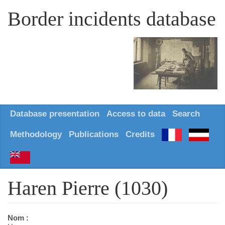
Border incidents database
Database presentation
Access to data
Search
Methodology
Publications
Credits
Haren Pierre (1030)
Nom :