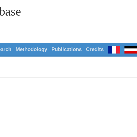
abase
earch
Methodology
Publications
Credits