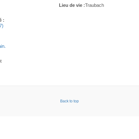
Lieu de vie :
Traubach
é :
7)
in.
t
Back to top