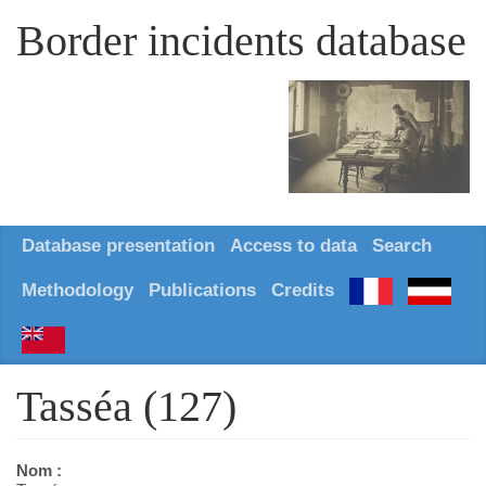
Border incidents database
Database presentation
Access to data
Search
Methodology
Publications
Credits
Tasséa (127)
Nom :