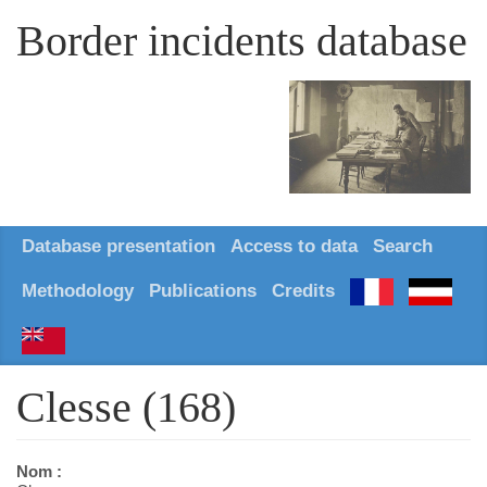
Border incidents database
Database presentation
Access to data
Search
Methodology
Publications
Credits
Clesse (168)
Nom :