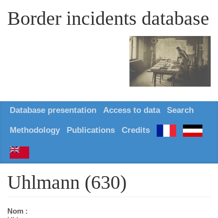
Border incidents database
Database presentation
Access to data
Search
Methodology
Publications
Credits
Uhlmann (630)
Nom :